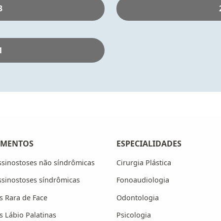
3
1
AMENTOS
ESPECIALIDADES
ssinostoses não síndrômicas
Cirurgia Plástica
ssinostoses síndrômicas
Fonoaudiologia
s Rara de Face
Odontologia
s Lábio Palatinas
Psicologia