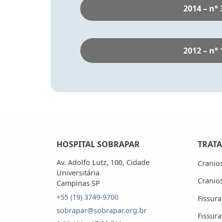
2014 – n° 
2012 – n° 
HOSPITAL SOBRAPAR
TRAT
Av. Adolfo Lutz, 100, Cidade
Cranio
Universitária
Cranio
Campinas SP
+55 (19) 3749-9700
Fissura
sobrapar@sobrapar.org.br
Fissura