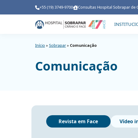
+55 (19) 3749-9700
Consultas Hospital Sobrapar de 
INSTITUCI
Início
»
Sobrapar
»
Comunicação
Comunicação
Revista em Face
Vídeo i