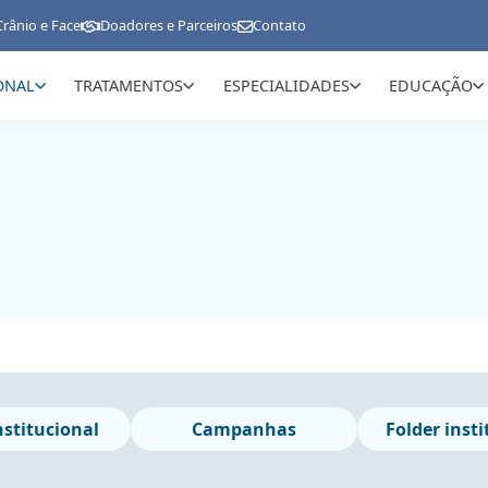
Crânio e Face
Doadores e Parceiros
Contato
ONAL
TRATAMENTOS
ESPECIALIDADES
EDUCAÇÃO
nstitucional
Campanhas
Folder inst