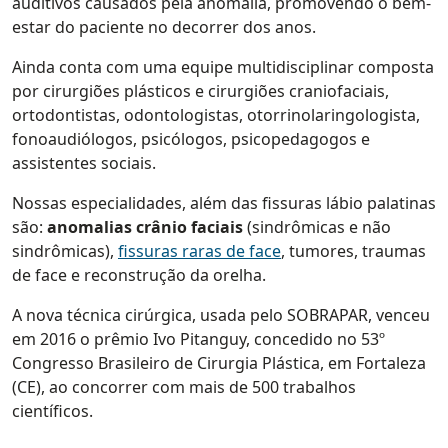
auditivos causados pela anomalia, promovendo o bem-
estar do paciente no decorrer dos anos.
Ainda conta com uma equipe multidisciplinar composta
por cirurgiões plásticos e cirurgiões craniofaciais,
ortodontistas, odontologistas, otorrinolaringologista,
fonoaudiólogos, psicólogos, psicopedagogos e
assistentes sociais.
Nossas especialidades, além das fissuras lábio palatinas
são:
anomalias crânio faciais
(sindrômicas e não
sindrômicas),
fissuras raras de face
, tumores, traumas
de face e reconstrução da orelha.
A nova técnica cirúrgica, usada pelo SOBRAPAR, venceu
em 2016 o prêmio Ivo Pitanguy, concedido no 53º
Congresso Brasileiro de Cirurgia Plástica, em Fortaleza
(CE), ao concorrer com mais de 500 trabalhos
científicos.